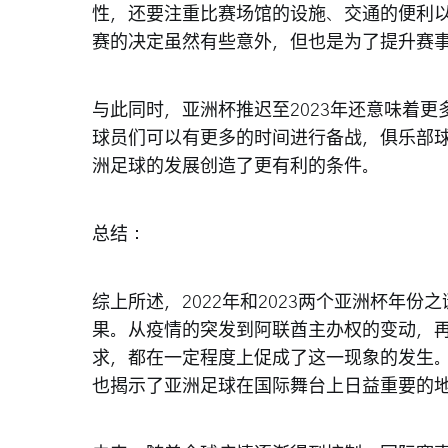
性，还要注重比赛场馆的设施、交通的便利
赛的决定虽然有些意外，但也是为了提升赛
与此同时，亚洲杯推迟至2023年还意味着
球员们可以有更多的时间进行备战，俱乐部
洲足球的发展创造了更有利的条件。
总结：
综上所述，2022年和2023两个亚洲杯年
果。从疫情的突发到阿联酋主办权的变动，
求，都在一定程度上促成了这一现象的发生
也揭示了亚洲足球在国际舞台上日益重要的