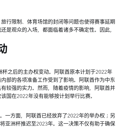
、旅行限制、体育场馆的封闭等问题也使得赛事延期
战还是观众的入场，都面临着诸多不确定性。因此，
动
洲杯之后的主办权变动。阿联酋原本计划于2022年
酋内部的各项准备工作受到了影响。阿联酋作为中东
具有较强的实力。然而，随着疫情的影响，阿联酋并
该国在2022年没有能够按计划举行比赛。
。一方面，阿联酋已经放弃了2022年的举办权；另
将亚洲杯推迟至2023年。这一决策不仅有助于确保