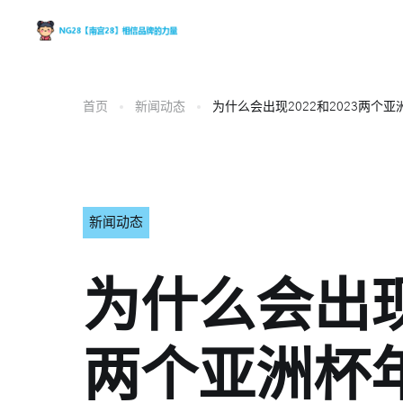
首页
新闻动态
为什么会出现2022和2023两个
新闻动态
为什么会出现2
两个亚洲杯