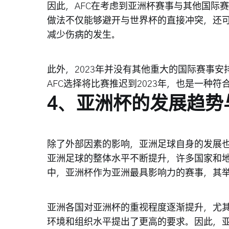
因此，AFC在考虑到亚洲杯赛事与其他国际赛
做法不仅能够避开与世界杯的直接冲突，还
减少伤病的发生。
此外，2023年并没有其他重大的国际赛事
AFC选择将比赛推迟到2023年，也是一种
4、亚洲杯的发展趋势
除了外部因素的影响，亚洲足球自身的发展
亚洲足球的整体水平不断提升，许多国家和
中，亚洲杯作为亚洲最具影响力的赛事，其
亚洲各国对亚洲杯的重视程度逐渐提升，尤
环境和组织水平提出了更高的要求。因此，