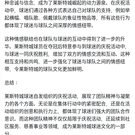
种忠诚与信念，成为了莱斯特城崛起的动力源泉。在庆祝活
动中，球迷们通过各种方式表达自己对球队的支持，例如举
起横幅、唱队歌、佩戴球队的象征性物品等，所有这些行为
都体现了球迷与球队之间深厚的情感纽带。
这种情感联结也在球队与球迷的互动中得到了进一步的升
华。莱斯特城球员在夺冠后特意参与到球迷的庆祝活动中，
与球迷一同庆祝胜利，增加了双方的情感交流和互动。这种
相互支持和共鸣，进一步强化了球迷与球队之间的情感纽
带，令莱斯特城的球队文化更加鲜明。
总结：
莱斯特城球迷自发组织的庆祝活动，展现了团队精神与凝聚
力的各个方面。无论是在集体行动中的紧密配合，还是在活
动组织的创意和执行力上，都体现了球迷们强大的团队合作
意识。而这种团队精神不仅仅局限于庆祝活动，还延续到社
区服务、慈善事业等领域，成为莱斯特城球迷文化的一部
分。