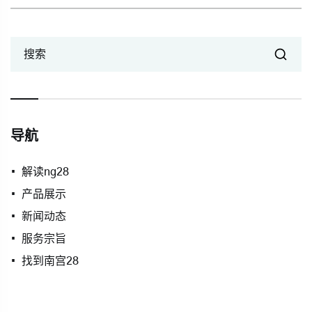
搜索
导航
解读ng28
产品展示
新闻动态
服务宗旨
找到南宫28