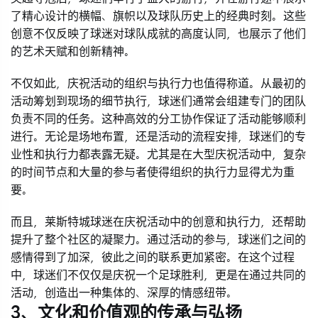
了精心设计的横幅、旗帜以及球队历史上的经典时刻。这些
创意不仅反映了球迷对球队成就的高度认同，也展示了他们
的艺术天赋和创新精神。
不仅如此，庆祝活动的组织与执行力也值得称道。从最初的
活动筹划到现场的细节执行，球迷们通常会组建专门的团队
负责不同的任务。这种高效的分工协作保证了活动能够顺利
进行。无论是场地布置，还是活动的流程安排，球迷们的专
业性和执行力都表露无疑。尤其是在大型庆祝活动中，复杂
的时间节点和大量的参与者使得组织的执行力显得尤为重
要。
而且，莱斯特城球迷在庆祝活动中的创意和执行力，还帮助
提升了整个社区的凝聚力。通过活动的参与，球迷们之间的
感情得到了加深，彼此之间的联系更加紧密。在这个过程
中，球迷们不仅仅是庆祝一个足球胜利，更是在通过共同的
活动，创造出一种集体的、深厚的情感纽带。
3、文化和价值观的传承与弘扬