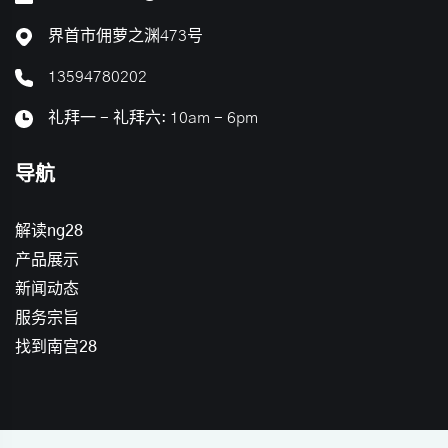
界首市佣萝之渊473号
13594780202
礼拜一 - 礼拜六: 10am - 6pm
导航
解读ng28
产品展示
新闻动态
服务宗旨
找到南宫28