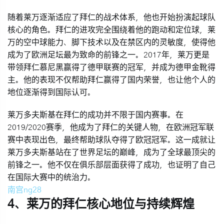
随着莱万逐渐适应了拜仁的战术体系，他也开始扮演起球队
核心的角色。拜仁的进攻完全围绕着他的跑动和定位球，莱
万的空中球能力、脚下技术以及在禁区内的灵敏度，使得他
成为了欧洲足坛最为致命的前锋之一。2017年，莱万更是
带领拜仁慕尼黑赢得了德甲联赛的冠军，并成为德甲金靴得
主。他的表现不仅帮助拜仁赢得了国内荣誉，也让他个人的
地位逐渐得到国际认可。
莱万多夫斯基在拜仁的成功并不限于国内赛事。在
2019/2020赛季，他成为了拜仁的关键人物，在欧洲冠军联
赛中表现出色，最终帮助球队夺得了欧冠冠军。这一成就让
莱万多夫斯基站在了世界足坛的巅峰，成为了全球最顶尖的
前锋之一。他不仅在俱乐部层面获得了成功，也证明了自己
在国际大赛中的统治力。
南宫ng28
4、莱万的拜仁核心地位与持续辉煌