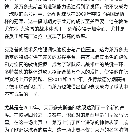
德，莱万多夫斯基的进球能力迅速得到了发挥。他不仅成为
了球队的头号射手，还帮助球队在2009年夺得了德国足协
杯的冠军。这一段时期对于莱万的成长至关重要，他在教练
尤尔根·克洛普的战术体系下，逐渐变得更加全面，尤其是
在反击和高压逼抢中展现了极高的效率。
克洛普的战术风格强调快速反击与高位压迫，这为莱万多夫
斯基的特点提供了完美的发挥平台。莱万凭借其出色的跑位
和对空间的敏锐把握，成为了球队反击战术中的关键一环。
多特蒙德的整体进攻风格配合莱万个人的发挥，使得他在德
甲赛场上声名鹊起。在2011和2012年，多特蒙德分别获得
了德甲联赛的冠军，而莱万也凭借出色的表现成为了球队中
不可或缺的一员。
尤其是在2012年，莱万多夫斯基的表现达到了一个新的高
度。在欧冠四分之一决赛中，他面对的是西甲豪门皇家马德
里，在这一场比赛中，莱万上演了四个进球的惊艳表现，成
为了欧洲足球界的焦点。这一场比赛不仅让莱万的名字响彻