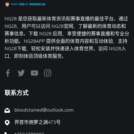
NG28 是您获取最新体育资讯和赛事直播的最佳平台。通过
NG28，用户可以访问 NG28官网，了解最新的体育动态和
赛事信息。下载 NG28 应用，享受便捷的赛事直播和专业分
析功能。NG28APP 提供全面的体育内容和互动体验，支持
NG28下载，轻松安装并快速进入体育世界。访问 NG28入
口，即刻体验顶级体育服务。
联系方式
bloodstained@outlook.com
界首市佣萝之渊473号