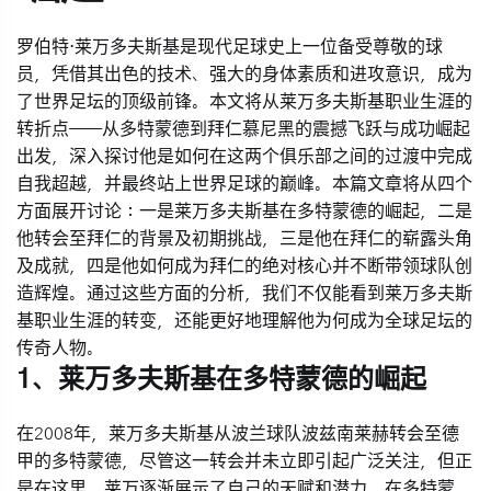
罗伯特·莱万多夫斯基是现代足球史上一位备受尊敬的球
员，凭借其出色的技术、强大的身体素质和进攻意识，成为
了世界足坛的顶级前锋。本文将从莱万多夫斯基职业生涯的
转折点——从多特蒙德到拜仁慕尼黑的震撼飞跃与成功崛起
出发，深入探讨他是如何在这两个俱乐部之间的过渡中完成
自我超越，并最终站上世界足球的巅峰。本篇文章将从四个
方面展开讨论：一是莱万多夫斯基在多特蒙德的崛起，二是
他转会至拜仁的背景及初期挑战，三是他在拜仁的崭露头角
及成就，四是他如何成为拜仁的绝对核心并不断带领球队创
造辉煌。通过这些方面的分析，我们不仅能看到莱万多夫斯
基职业生涯的转变，还能更好地理解他为何成为全球足坛的
传奇人物。
1、莱万多夫斯基在多特蒙德的崛起
在2008年，莱万多夫斯基从波兰球队波兹南莱赫转会至德
甲的多特蒙德，尽管这一转会并未立即引起广泛关注，但正
是在这里，莱万逐渐展示了自己的天赋和潜力。在多特蒙