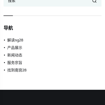
搜索
导航
解读ng28
产品展示
新闻动态
服务宗旨
找到南宫28