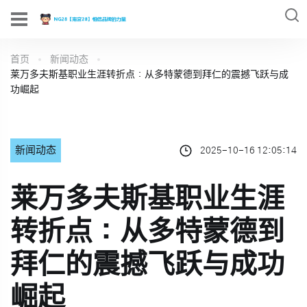
首页
新闻动态
莱万多夫斯基职业生涯转折点：从多特蒙德到拜仁的震撼飞跃与成
功崛起
新闻动态
2025-10-16 12:05:14
莱万多夫斯基职业生涯
转折点：从多特蒙德到
拜仁的震撼飞跃与成功
崛起