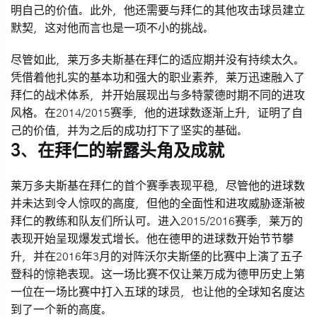
明自己的价值。此外，他还需要与拜仁的其他攻击球员建立
默契，这对他而言也是一项不小的挑战。
尽管如此，莱万多夫斯基在拜仁的适应期并没有持续太久。
凭借着他扎实的基本功和强大的职业素养，莱万迅速融入了
拜仁的战术体系，并开始展现出与多特蒙德时期不同的进攻
风格。在2014/2015赛季，他的进球数逐渐上升，证明了自
己的价值，并为之后的成功打下了坚实的基础。
3、在拜仁的崭露头角及成就
莱万多夫斯基在拜仁的首个赛季表现平稳，尽管他的进球数
并未达到令人惊叹的高度，但他的全面性和进攻威胁逐渐被
拜仁的教练和队友们所认可。进入2015/2016赛季，莱万的
表现开始呈现爆发式增长。他在德甲的进球数开始节节攀
升，并在2016年3月的对阵沃尔夫斯堡的比赛中上演了五子
登科的惊艳表现。这一场比赛不仅让莱万成为德甲历史上第
一位在一场比赛中打入五球的球员，也让他的全球知名度达
到了一个新的高度。