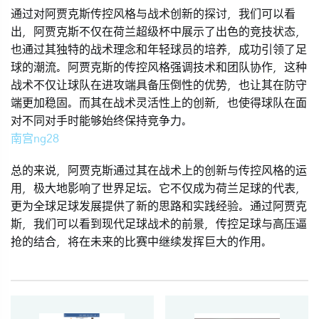
通过对阿贾克斯传控风格与战术创新的探讨，我们可以看
出，阿贾克斯不仅在荷兰超级杯中展示了出色的竞技状态，
也通过其独特的战术理念和年轻球员的培养，成功引领了足
球的潮流。阿贾克斯的传控风格强调技术和团队协作，这种
战术不仅让球队在进攻端具备压倒性的优势，也让其在防守
端更加稳固。而其在战术灵活性上的创新，也使得球队在面
对不同对手时能够始终保持竞争力。
南宫ng28
总的来说，阿贾克斯通过其在战术上的创新与传控风格的运
用，极大地影响了世界足坛。它不仅成为荷兰足球的代表，
更为全球足球发展提供了新的思路和实践经验。通过阿贾克
斯，我们可以看到现代足球战术的前景，传控足球与高压逼
抢的结合，将在未来的比赛中继续发挥巨大的作用。