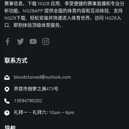
赛事信息。下载 NG28 应用，享受便捷的赛事直播和专业分
析功能。NG28APP 提供全面的体育内容和互动体验，支持
NG28下载，轻松安装并快速进入体育世界。访问 NG28入
口，即刻体验顶级体育服务。
联系方式
bloodstained@outlook.com
界首市佣萝之渊473号
13594780202
礼拜一 - 礼拜六: 10am - 6pm
导航