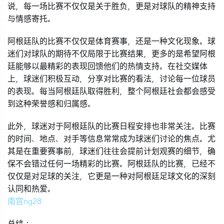
说，每一场比赛不仅仅是关于胜负，更是对球队的精神支持
与情感寄托。
阿根廷队的比赛不仅仅是体育赛事，还是一种文化现象。球
迷们对球队的期待不仅局限于比赛结果，更多的是希望阿根
廷能够以最精彩的表现回馈他们的热情支持。在社交媒体
上，球迷们积极互动，分享对比赛的看法，讨论每一位球员
的表现。每当阿根廷队取得胜利，整个阿根廷社会都会感受
到这种荣誉感和归属感。
此外，球迷对于阿根廷队的比赛日程安排也非常关注。比赛
的时间、地点、对手等信息常常成为球迷们讨论的焦点。尤
其是在重要赛事前，球迷们往往会提前计划观赛的细节，确
保不会错过任何一场精彩的比赛。阿根廷队的比赛，已经不
仅仅是对足球的关注，它更是一种对阿根廷足球文化的深刻
认同和热爱。
南宫ng28