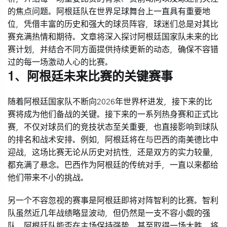
的焦点问题。阿根廷队在世界足球舞台上一直具有重要地
位，凭借丰富的历史和强大的球员阵容，球迷们总是对其比
赛充满热情和期待。文章将深入探讨阿根廷国家队未来的比
赛计划，并结合不同方面提供持续更新的动态，确保不容错
过的每一场激动人心的比赛。
1、阿根廷未来比赛的关键赛事
随着阿根廷国家队不断向2026年世界杯进发，接下来的比
赛将成为他们备战的关键。接下来的一系列热身赛和正式比
赛，不仅对球员们的竞技状态至关重要，也直接影响到球队
的排名和战术安排。例如，阿根廷将在与巴西的南美德比中
迎战，这场比赛无论从历史对抗性，还是双方的实力较量，
都充满了悬念。巴西作为阿根廷的传统对手，一直以来都给
他们带来不小的挑战。
另一个不容忽视的赛事是阿根廷即将对阵智利的比赛。智利
队虽然近几年战绩略显波动，但仍然是一支不容小觑的强
队。阿根廷队能否在主场保持强势，甚至取得一场大胜，将