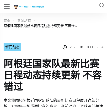
首页
新闻动态
阿根廷国家队最新比赛日程动态持续更新 不容错过
新闻动态
2025-10-10 11:02:04
阿根廷国家队最新比赛
日程动态持续更新 不容
错过
本文将围绕阿根廷国家足球队的最新比赛日程展开详细分
析，介绍每一场重要比赛的背景、赛前动向以及球迷们关注