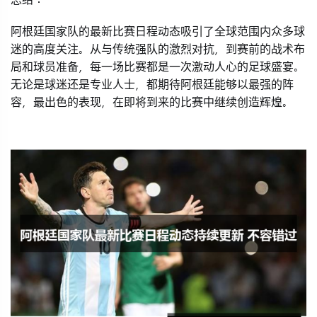
总结：
阿根廷国家队的最新比赛日程动态吸引了全球范围内众多球
迷的高度关注。从与传统强队的激烈对抗，到赛前的战术布
局和球员准备，每一场比赛都是一次激动人心的足球盛宴。
无论是球迷还是专业人士，都期待阿根廷能够以最强的阵
容，最出色的表现，在即将到来的比赛中继续创造辉煌。