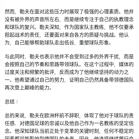
然而，勒夫在面对这些压力时展现了极强的心理素质。他并
没有被外界的声音所左右，而是继续专注于自己的执教理念
和球队的复兴。勒夫深知，作为国家队主教练，他不仅要承
担起战术的责任，还要面对来自各方的质疑与挑战。他认
为，自己能够帮助球队走出低谷，重塑球队形象。
与此同时，勒夫也表示他并不会受到过多的外界干扰，而是
会按照自己的节奏和思路带领球队。在这个过程中，媒体的
过度关注和频繁的批评，反而成为了他继续坚持的动力之
一。他希望通过自己的努力，证明自己仍然具备带领德国队
再次登上巅峰的能力。
总结：
总的来说，勒夫在欧洲杯前不辞职，体现了他对于球队的责
任感、对德国足球的忠诚以及他自己作为一名教练的坚定信
念。他深知球队当前正处于变革的关键时刻，任何不稳定的
因素都可能影响到德国队的未来。因此，他选择继续履行合