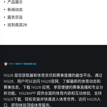
产品展示
新闻动态
服务宗旨
找到南宫28
NG28 是您获取最新体育资讯和赛事直播的最佳平台。通过
NG28，用户可以访问 NG28官网，了解最新的体育动态和
赛事信息。下载 NG28 应用，享受便捷的赛事直播和专业分
析功能。NG28APP 提供全面的体育内容和互动体验，支持
NG28下载，轻松安装并快速进入体育世界。访问 NG28入
口，即刻体验顶级体育服务。