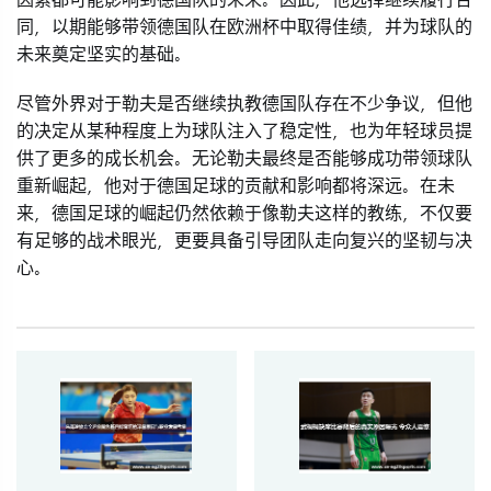
同，以期能够带领德国队在欧洲杯中取得佳绩，并为球队的
未来奠定坚实的基础。
尽管外界对于勒夫是否继续执教德国队存在不少争议，但他
的决定从某种程度上为球队注入了稳定性，也为年轻球员提
供了更多的成长机会。无论勒夫最终是否能够成功带领球队
重新崛起，他对于德国足球的贡献和影响都将深远。在未
来，德国足球的崛起仍然依赖于像勒夫这样的教练，不仅要
有足够的战术眼光，更要具备引导团队走向复兴的坚韧与决
心。