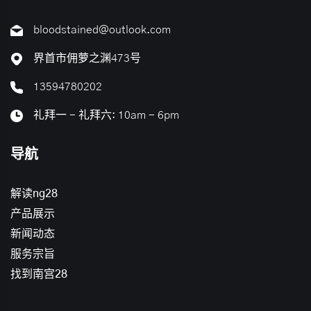
bloodstained@outlook.com
界首市佣萝之渊473号
13594780202
礼拜一 - 礼拜六: 10am - 6pm
导航
解读ng28
产品展示
新闻动态
服务宗旨
找到南宫28