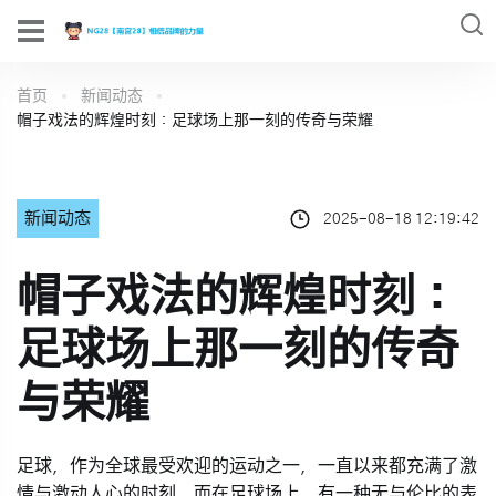
首页
新闻动态
帽子戏法的辉煌时刻：足球场上那一刻的传奇与荣耀
新闻动态
2025-08-18 12:19:42
帽子戏法的辉煌时刻：
足球场上那一刻的传奇
与荣耀
足球，作为全球最受欢迎的运动之一，一直以来都充满了激
情与激动人心的时刻。而在足球场上，有一种无与伦比的表