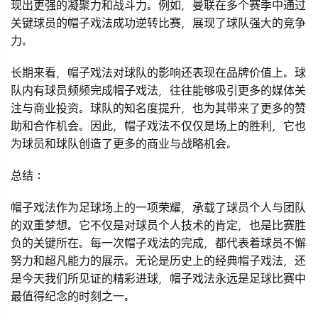
现出更强的凝聚力和战斗力。例如，曼联在多个赛季中通过
关键球员的帽子戏法成功逆转比赛，展现了球队强大的竞争
力。
长期来看，帽子戏法对球队的影响还表现在品牌价值上。球
队内有球员频频完成帽子戏法，往往能够吸引更多的媒体关
注与商业投资。球队的知名度提升，也为其带来了更多的赞
助和合作机会。因此，帽子戏法不仅仅是场上的胜利，它也
为球员和球队创造了更多的商业与战略机会。
总结：
帽子戏法作为足球场上的一项荣耀，承载了球员个人与团队
的双重梦想。它不仅是对球员个人技术的肯定，也是比赛胜
负的关键所在。每一次帽子戏法的完成，都代表着球员不懈
努力和超凡能力的展示。无论是历史上的经典帽子戏法，还
是今天我们所见证的精彩进球，帽子戏法永远是足球比赛中
最值得纪念的时刻之一。