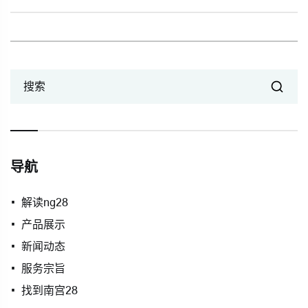
搜索
导航
解读ng28
产品展示
新闻动态
服务宗旨
找到南宫28