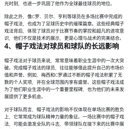
光时刻，也进一步巩固了他作为全球最佳球员的地位。
除此之外，像C罗、贝尔、亨利等球员在多场比赛中完成的
帽子戏法，也成为了足球历史中的璀璨篇章。这些经典帽子
戏法背后，体现了球员对于比赛节奏的掌控和超凡的进攻意
识，他们不仅是技术的展示，更是心理与战术的完美结合。
4、帽子戏法对球员和球队的长远影响
帽子戏法对于球员来说，常常意味着职业生涯中的一次大突
破。完成帽子戏法的球员，往往能够借此提升自己的市场价
值和声誉。例如，梅西和C罗通过不断的帽子戏法积累了无
数的个人奖项，并在全球范围内享有盛誉。这些帽子戏法成
为了他们职业生涯中的一个重要里程碑，也为他们的未来发
展提供了更多机会。
对于球队而言，帽子戏法的影响不仅体现在单场比赛的胜负
上，它常常成为球队精神力量的象征。一场比赛中的帽子戏
法，可能会激发全队的斗志，带领球队在接下来的比赛中展