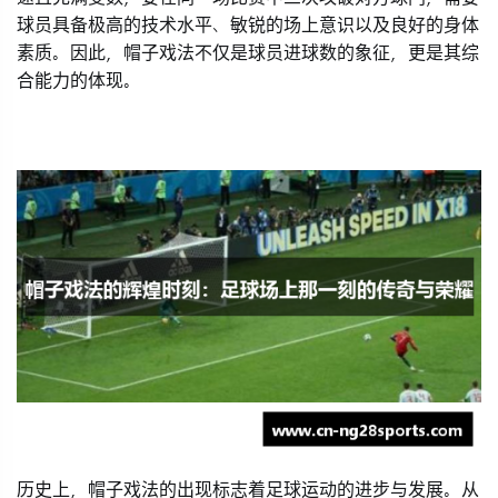
球员具备极高的技术水平、敏锐的场上意识以及良好的身体
素质。因此，帽子戏法不仅是球员进球数的象征，更是其综
合能力的体现。
历史上，帽子戏法的出现标志着足球运动的进步与发展。从