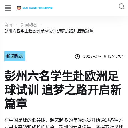
首页
新闻动态
彭州六名学生赴欧洲足球试训 追梦之路开启新篇章
新闻动态
2025-07-19 12:43:04
彭州六名学生赴欧洲足
球试训 追梦之路开启新
篇章
在中国足球的低谷期，越来越多的年轻球员开始通过各种方
式寻求突破和成长的机会。彭州的六名学生，怀揣着对足球