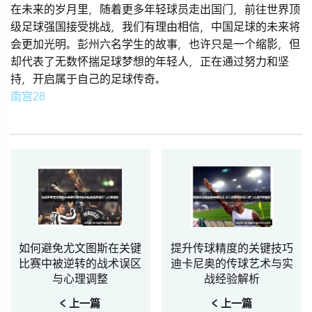
在未来的岁月里，随着更多年轻球员走出国门，前往世界顶
级足球强国接受挑战，我们有理由相信，中国足球的未来将
会更加光明。彭州六名学生的故事，也许只是一个缩影，但
却代表了无数怀揣足球梦想的年轻人，正在通过努力和坚
持，开启属于自己的足球传奇。
南宫28
如何避免尤文图斯在关键
提升传球精度的关键技巧
比赛中被逆转的战术误区
迪卡尼奥的传球艺术与实
与心理调整
战经验解析
< 上一篇
< 上一篇