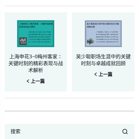
上海申花3-0梅州客家：
吴少聪职场生涯中的关键
关键时刻的精彩表现与战
时刻与卓越成就回顾
术解析
< 上一篇
< 上一篇
搜索