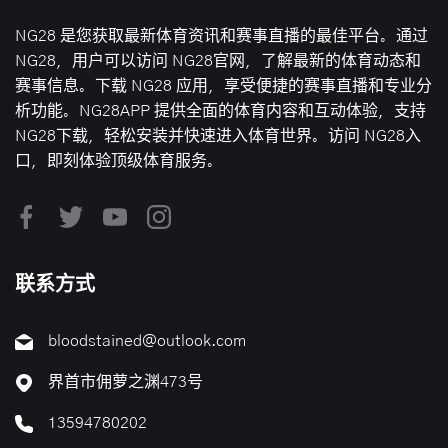
NG28 是您获取最新体育资讯和赛事直播的最佳平台。通过
NG28，用户可以访问 NG28官网，了解最新的体育动态和
赛事信息。下载 NG28 应用，享受便捷的赛事直播和专业分
析功能。NG28APP 提供全面的体育内容和互动体验，支持
NG28下载，轻松安装并快速进入体育世界。访问 NG28入
口，即刻体验顶级体育服务。
联系方式
bloodstained@outlook.com
界首市佣萝之渊473号
13594780202