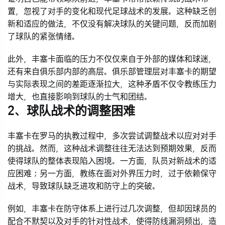
置，忽视了对手的变化和现代足球战术的发展。这种缺乏创
新和适应的做法，不仅没有解决球队的关键问题，反而加剧
了球队的紧张情绪。
此外，丰塞卡面临的压力不仅仅来自于外部的媒体和球迷，
还有来自俱乐部内部的高层。俱乐部管理层对丰塞卡的期望
与实际表现之间的差距逐渐拉大，这种矛盾不仅令教练压力
增大，也直接影响到球队的士气和团结。
2、球队战术的调整困难
丰塞卡在罗马的执教过程中，多次尝试调整战术以应对对手
的挑战。然而，这种战术调整往往无法达到预期效果，反而
使得球队的整体表现陷入困境。一方面，队员对新战术的适
应困难；另一方面，教练在面对外界压力时，过于依赖保守
战术，导致球队缺乏进攻和防守上的突破。
例如，丰塞卡在防守体系上进行过几次调整，但却因球员的
配合不默契以及对手的针对性战术，使得防线漏洞频出，造