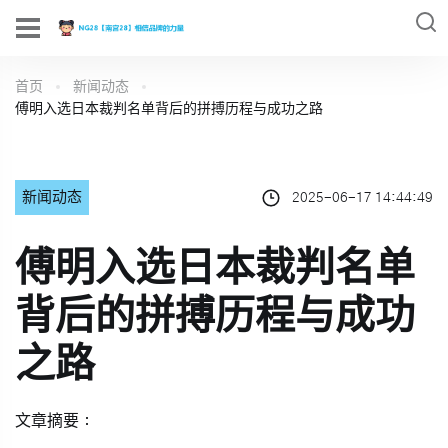
首页
新闻动态
傅明入选日本裁判名单背后的拼搏历程与成功之路
新闻动态
2025-06-17 14:44:49
傅明入选日本裁判名单
背后的拼搏历程与成功
之路
文章摘要：