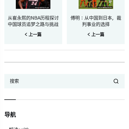
从崔永熙的NBA历程探讨
傅明：从中国到日本，裁
中国球员追梦之路与挑战
判事业的选择
< 上一篇
< 上一篇
搜索
导航