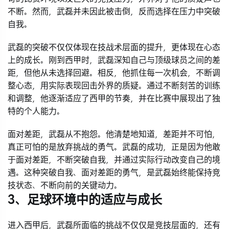
不断。然而，武磊并未因此被击倒，反而选择在压力中突破
自我。
武磊的突破不仅仅体现在技战术层面的提升，更体现在心态
上的成长。刚到西甲时，武磊深知自己与顶级球员之间的差
距，但他从未选择回避。相反，他抓住每一次机会，不断调
整心态，用实际表现回击外界的质疑。通过不断刻苦的训练
和调整，他逐渐适应了西甲的节奏，并在比赛中展现出了独
特的个人能力。
面对差距，武磊从不抱怨。他清楚地知道，差距并不可怕，
真正可怕的是放弃挑战的勇气。武磊的成功，正是因为他敢
于面对差距，不断突破自我，并通过实际行动改变自己的境
遇。这种突破自我、面对差距的勇气，是武磊始终能保持竞
技状态、不断向前的关键动力。
3、足球环境中的适应与成长
进入西甲后，武磊所面临的挑战不仅仅是竞技层面的，还有