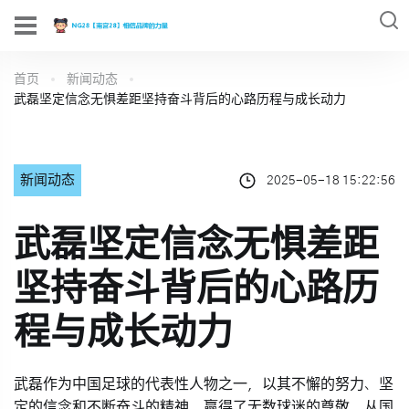
首页
新闻动态
武磊坚定信念无惧差距坚持奋斗背后的心路历程与成长动力
新闻动态
2025-05-18 15:22:56
武磊坚定信念无惧差距
坚持奋斗背后的心路历
程与成长动力
武磊作为中国足球的代表性人物之一，以其不懈的努力、坚
定的信念和不断奋斗的精神，赢得了无数球迷的尊敬。从国