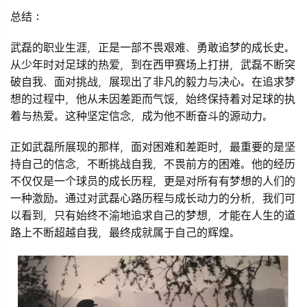
总结：
武磊的职业生涯，正是一部不畏艰难、勇敢追梦的成长史。
从少年时对足球的热爱，到在西甲赛场上打拼，武磊不断突
破自我、面对挑战，展现出了非凡的毅力与决心。在追求梦
想的过程中，他从未因差距而气馁，始终保持着对足球的执
着与热爱。这种坚定信念，成为他不断奋斗的源动力。
正如武磊所展现的那样，面对困难和差距时，最重要的是坚
持自己的信念，不断挑战自我，不畏前方的困难。他的经历
不仅仅是一个球员的成长历程，更是对所有有梦想的人们的
一种激励。通过对武磊心路历程与成长动力的分析，我们可
以看到，只有始终不渝地追求自己的梦想，才能在人生的道
路上不断超越自我，最终成就属于自己的辉煌。