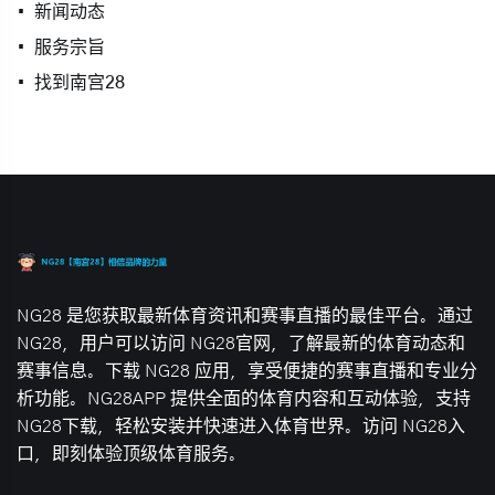
新闻动态
服务宗旨
找到南宫28
NG28 是您获取最新体育资讯和赛事直播的最佳平台。通过
NG28，用户可以访问 NG28官网，了解最新的体育动态和
赛事信息。下载 NG28 应用，享受便捷的赛事直播和专业分
析功能。NG28APP 提供全面的体育内容和互动体验，支持
NG28下载，轻松安装并快速进入体育世界。访问 NG28入
口，即刻体验顶级体育服务。