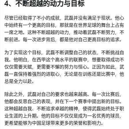
4、不断超越的动力与目标
尽管已经取得了不小的成就，武磊并没有满足于现状。他心
中始终有一个更高的目标，那就是在世界足球的舞台上占有
一席之地。这种不断超越的动力，推动着武磊不断努力，不
断前进。每一次进步背后，都是他对自己更高目标的追求。
为了实现这个目标，武磊不断调整自己的状态，不断挑战自
我。他明白，在西甲这个高水平的联赛中，想要取得成功不
仅仅需要天赋，更需要不懈的努力与恒心。正因为如此，武
磊一直保持着强烈的进取心，无论是在训练还是比赛中，他
总是全力以赴。
除此之外，武磊对自己的要求也越来越高。每一次比赛后，
他都会反思自己的表现，并在下一个赛季中提出新的目标。
这种超越自我、不断追求卓越的精神，使得武磊始终处于职
业生涯的上升期。他的目标不仅仅是成为一名优秀的球员，
更希望能够为中国足球带来更多的荣誉和影响力。