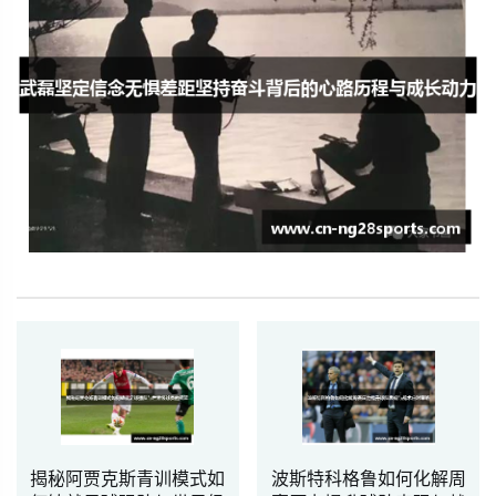
揭秘阿贾克斯青训模式如
波斯特科格鲁如何化解周