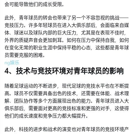
会可能导致他们的成长受限。
此外，青年球员的转会也带来了另一个不容忽视的挑战——
竞技压力。许多年轻球员在进入大俱乐部后，会面临来自媒
体、球迷以及球队内部的巨大压力，尤其是在表现不佳时，
外界的质疑声音会更加刺耳。如何在压力中保持自我，如何
在变化无常的职业生涯中保持平稳的心态，这些都是青年球
员需要克服的困难。
ng娱乐
4、技术与竞技环境对青年球员的影响
随着足球运动的不断进步，现代足球的竞技水平也在不断提
高。球员不仅需要具备出色的技术，还需要在体能、战术理
解、团队协作等多个方面展现出色的能力。青年球员进入大
俱乐部后，需要面对更高的竞技标准和更强的对手，这使得
他们的成长速度和竞争压力都大幅提升。
此外，科技的进步和战术的演变也对青年球员的竞技环境产