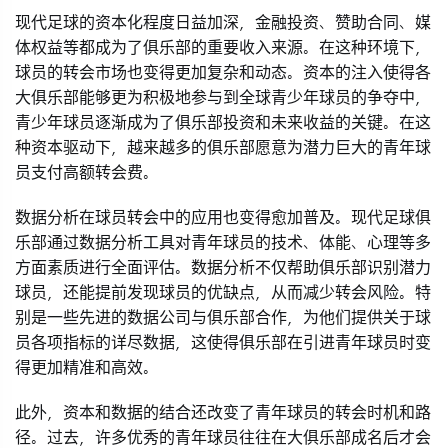
现代足球的资本化程度日益加深，金融投资、赞助合同、媒
体权益等都成为了俱乐部的重要收入来源。在这种环境下，
球员的转会市场也变得更加复杂和动态。资本的注入使得各
大俱乐部能够更为积极地参与到全球青少年球员的争夺中，
青少年球员逐渐成为了俱乐部投资和未来收益的关键。在这
种资本驱动下，越来越多的俱乐部愿意为潜力巨大的青年球
员支付高额转会费。
数据分析在球员转会中的应用也变得愈加普及。现代足球俱
乐部通过数据分析工具对青年球员的技术、体能、心理等多
方面素质进行全面评估。数据分析不仅帮助俱乐部识别潜力
球员，还能提前发现球员的优缺点，从而减少转会风险。特
别是一些先进的数据公司与俱乐部合作，为他们提供关于球
员各项指标的详尽数据，这使得俱乐部在引进青年球员时变
得更加精准和高效。
此外，资本和数据的结合还改变了青年球员的转会时机和路
径。过去，许多优秀的青年球员往往在大俱乐部成名后才会