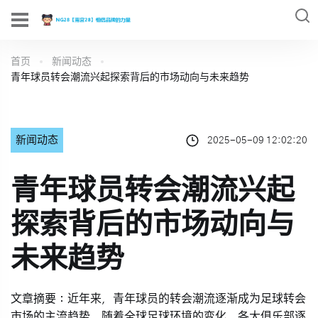
首页
新闻动态
青年球员转会潮流兴起探索背后的市场动向与未来趋势
新闻动态
2025-05-09 12:02:20
青年球员转会潮流兴起
探索背后的市场动向与
未来趋势
文章摘要：近年来，青年球员的转会潮流逐渐成为足球转会
市场的主流趋势。随着全球足球环境的变化，各大俱乐部逐