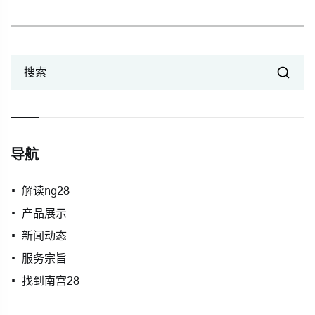
搜索
导航
解读ng28
产品展示
新闻动态
服务宗旨
找到南宫28