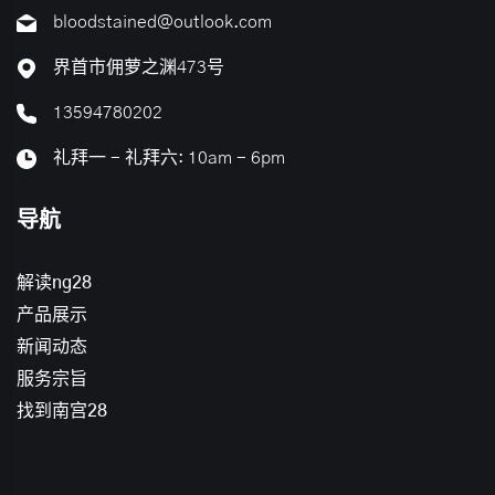
bloodstained@outlook.com
界首市佣萝之渊473号
13594780202
礼拜一 - 礼拜六: 10am - 6pm
导航
解读ng28
产品展示
新闻动态
服务宗旨
找到南宫28