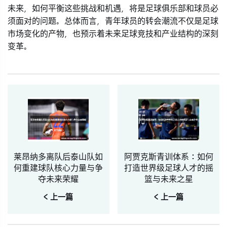
未来，如何平衡这些挑战和机遇，将是足球俱乐部和球员必
须面对的问题。总体而言，青年球员的转会潮流不仅是足球
市场变化的产物，也预示着未来足球竞技和产业结构的深刻
变革。
莱昂纳多离队后泰山队如
阿贾克斯青训体系：如何
何重建球队核心力量与争
打造世界级足球人才的摇
夺未来荣耀
篮与未来之星
< 上一篇
< 上一篇