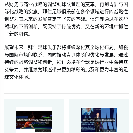
从财务与商业战略的调整到球队管理的变革，再到青训与国
际化战略的实施，拜仁足球俱乐部在多个领域进行的战略性
调整为其未来的发展奠定了坚实的基础。俱乐部通过在这些
领域的不断创新，既保持了传统优势，又在新的环境中抓住
了新的机遇。
展望未来，拜仁足球俱乐部将继续深化其全球化布局，加强
与国际市场的联系，同时推动青训体系的优化与发展。通过
持续的战略调整和创新，拜仁必将在全球足球行业中保持其
竞争力，并继续为球迷带来更加精彩的比赛和更为丰富的足
球文化体验。