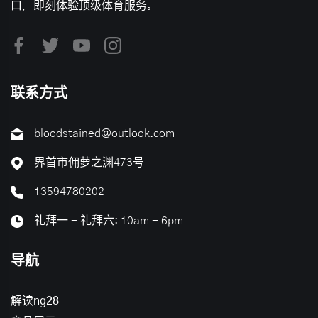
口，即刻体验顶级体育服务。
联系方式
bloodstained@outlook.com
界首市佣萝之渊473号
13594780202
礼拜一 - 礼拜六: 10am - 6pm
导航
解读ng28