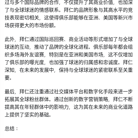
过与多个国际品牌的合作，不仅提升了其商业价值，也加深
了与全球球迷的情感联系。拜仁的品牌形象与其高水平的竞
技表现密切相关，这使得俱乐部能够在亚洲、美国等新兴市
场获得更大的市场份额。
此外，拜仁通过国际巡回赛、商业活动等形式增加了与全球
球迷的互动，推动了品牌的全球化进程。俱乐部每年都会组
织多场海外友谊赛，特别是在亚洲和美国市场，这不仅增加
了俱乐部的曝光度，也加强了球迷的归属感和忠诚度。拜仁
深知，在未来的发展中，保持与全球球迷的紧密联系至关重
要。
最后，拜仁还注重通过社交媒体平台和数字化手段来进一步
拓展其全球粉丝群体。通过创新的数字营销策略，拜仁不断
提高其在年轻群体中的影响力，这为其在未来的商业化道路
上提供了坚实的基础。
总结：