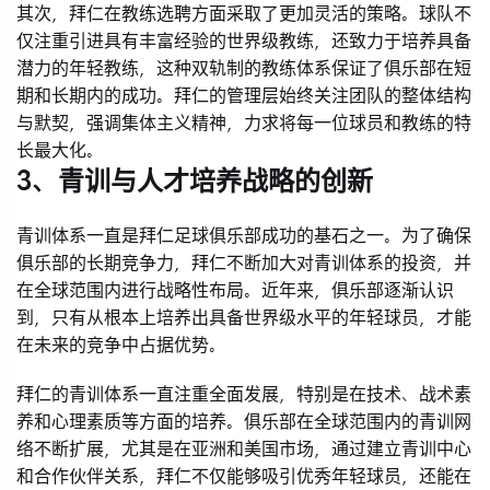
其次，拜仁在教练选聘方面采取了更加灵活的策略。球队不
仅注重引进具有丰富经验的世界级教练，还致力于培养具备
潜力的年轻教练，这种双轨制的教练体系保证了俱乐部在短
期和长期内的成功。拜仁的管理层始终关注团队的整体结构
与默契，强调集体主义精神，力求将每一位球员和教练的特
长最大化。
3、青训与人才培养战略的创新
青训体系一直是拜仁足球俱乐部成功的基石之一。为了确保
俱乐部的长期竞争力，拜仁不断加大对青训体系的投资，并
在全球范围内进行战略性布局。近年来，俱乐部逐渐认识
到，只有从根本上培养出具备世界级水平的年轻球员，才能
在未来的竞争中占据优势。
拜仁的青训体系一直注重全面发展，特别是在技术、战术素
养和心理素质等方面的培养。俱乐部在全球范围内的青训网
络不断扩展，尤其是在亚洲和美国市场，通过建立青训中心
和合作伙伴关系，拜仁不仅能够吸引优秀年轻球员，还能在