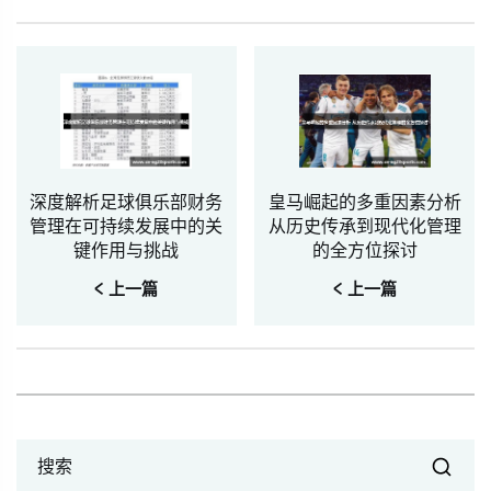
深度解析足球俱乐部财务
皇马崛起的多重因素分析
管理在可持续发展中的关
从历史传承到现代化管理
键作用与挑战
的全方位探讨
< 上一篇
< 上一篇
搜索