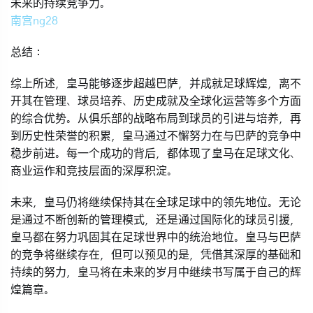
未来的持续竞争力。
南宫ng28
总结：
综上所述，皇马能够逐步超越巴萨，并成就足球辉煌，离不
开其在管理、球员培养、历史成就及全球化运营等多个方面
的综合优势。从俱乐部的战略布局到球员的引进与培养，再
到历史性荣誉的积累，皇马通过不懈努力在与巴萨的竞争中
稳步前进。每一个成功的背后，都体现了皇马在足球文化、
商业运作和竞技层面的深厚积淀。
未来，皇马仍将继续保持其在全球足球中的领先地位。无论
是通过不断创新的管理模式，还是通过国际化的球员引援，
皇马都在努力巩固其在足球世界中的统治地位。皇马与巴萨
的竞争将继续存在，但可以预见的是，凭借其深厚的基础和
持续的努力，皇马将在未来的岁月中继续书写属于自己的辉
煌篇章。