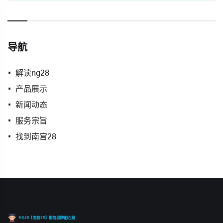
导航
解读ng28
产品展示
新闻动态
服务宗旨
找到南宫28