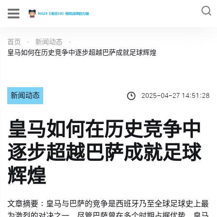
首页
新闻动态
皇马如何在历史竞争中逐步超越巴萨成就足球辉煌
新闻动态
2025-04-27 14:51:28
皇马如何在历史竞争中
逐步超越巴萨成就足球
辉煌
文章摘要：皇马与巴萨的竞争是西班牙乃至全球足球史上最
为激烈的对决之一。尽管巴萨曾在多个时期占据优势，皇马